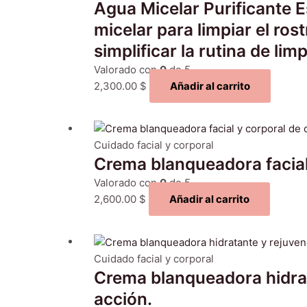
Agua Micelar Purificante E
micelar para limpiar el ro
simplificar la rutina de li
Valorado con
0
de 5
2,300.00
$
Añadir al carrito
Cuidado facial y corporal
Crema blanqueadora facial
Valorado con
0
de 5
2,600.00
$
Añadir al carrito
Cuidado facial y corporal
Crema blanqueadora hidrat
acción.