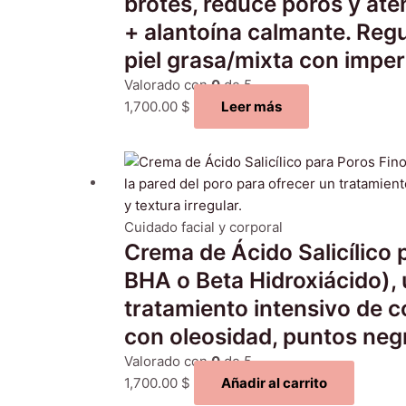
brotes, reduce poros y ate
+ alantoína calmante. Regu
piel grasa/mixta con imper
Valorado con
0
de 5
1,700.00
$
Leer más
Cuidado facial y corporal
Crema de Ácido Salicílico 
BHA o Beta Hidroxiácido), u
tratamiento intensivo de co
con oleosidad, puntos negr
Valorado con
0
de 5
1,700.00
$
Añadir al carrito