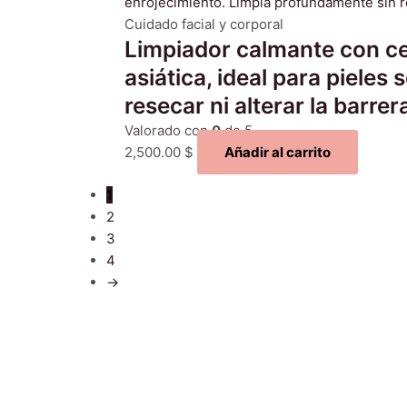
Cuidado facial y corporal
Limpiador calmante con cen
asiática, ideal para pieles
resecar ni alterar la barre
Valorado con
0
de 5
2,500.00
$
Añadir al carrito
1
2
3
4
→