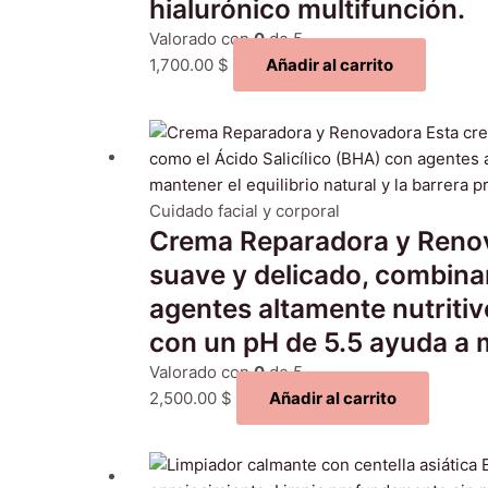
hialurónico multifunción.
Valorado con
0
de 5
1,700.00
$
Añadir al carrito
Cuidado facial y corporal
Crema Reparadora y Renov
suave y delicado, combinan
agentes altamente nutritiv
con un pH de 5.5 ayuda a ma
Valorado con
0
de 5
2,500.00
$
Añadir al carrito