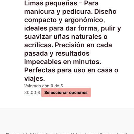
Limas pequeñas – Para
opciones
se
manicura y pedicura. Diseño
pueden
compacto y ergonómico,
elegir
ideales para dar forma, pulir y
en
suavizar uñas naturales o
la
página
acrílicas. Precisión en cada
de
pasada y resultados
producto
impecables en minutos.
Perfectas para uso en casa o
viajes.
Valorado con
0
de 5
30.00
$
Seleccionar opciones