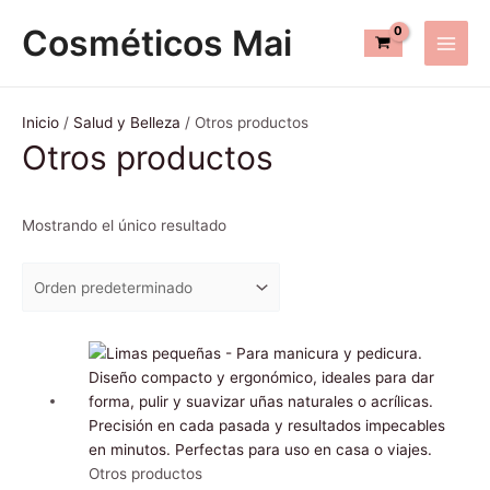
Ir
Main
Cosméticos Mai
al
Men
contenido
Inicio
/
Salud y Belleza
/ Otros productos
Otros productos
Mostrando el único resultado
Este
producto
tiene
múltiples
variantes.
Las
Otros productos