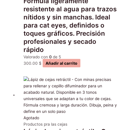
Fórmula ligeramente
resistente al agua para trazos
nítidos y sin manchas. Ideal
para cat eyes, definidos o
toques gráficos. Precisión
profesionales y secado
rápido
Valorado con
0
de 5
300.00
$
Añadir al carrito
Este
producto
tiene
múltiples
variantes.
Las
opciones
Agotado
se
Productos pra las cejas