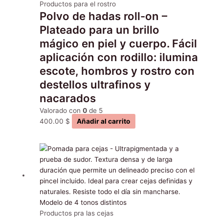
Productos para el rostro
Polvo de hadas roll-on –
Plateado para un brillo
mágico en piel y cuerpo. Fácil
aplicación con rodillo: ilumina
escote, hombros y rostro con
destellos ultrafinos y
nacarados
Valorado con
0
de 5
400.00
$
Añadir al carrito
Este
producto
tiene
múltiples
variantes.
Las
opciones
Productos pra las cejas