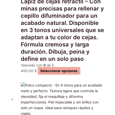
Lápiz de cejas retráctil – Con
pueden
elegir
minas precisas para rellenar y
en
cepillo difuminador para un
la
acabado natural. Disponible
página
en 3 tonos universales que se
de
producto
adaptan a tu color de cejas.
Fórmula cremosa y larga
duración. Dibuja, peina y
define en un solo paso
Valorado con
0
de 5
400.00
$
Seleccionar opciones
Este
producto
tiene
múltiples
variantes.
Las