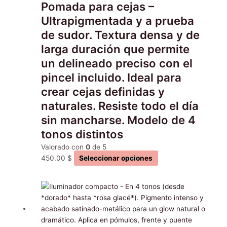
Pomada para cejas –
se
pueden
Ultrapigmentada y a prueba
elegir
de sudor. Textura densa y de
en
larga duración que permite
la
un delineado preciso con el
página
de
pincel incluido. Ideal para
producto
crear cejas definidas y
naturales. Resiste todo el día
sin mancharse. Modelo de 4
tonos distintos
Valorado con
0
de 5
450.00
$
Seleccionar opciones
Este
producto
tiene
múltiples