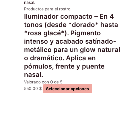
variantes.
Las
Productos para el rostro
Iluminador compacto – En 4
opciones
se
tonos (desde *dorado* hasta
pueden
*rosa glacé*). Pigmento
elegir
intenso y acabado satínado-
en
metálico para un glow natural
la
página
o dramático. Aplica en
de
pómulos, frente y puente
producto
nasal.
Valorado con
0
de 5
550.00
$
Seleccionar opciones