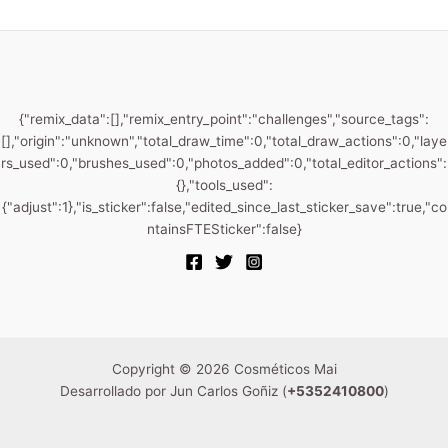
{"remix_data":[],"remix_entry_point":"challenges","source_tags":
[],"origin":"unknown","total_draw_time":0,"total_draw_actions":0,"laye
rs_used":0,"brushes_used":0,"photos_added":0,"total_editor_actions":
{},"tools_used":
{"adjust":1},"is_sticker":false,"edited_since_last_sticker_save":true,"co
ntainsFTESticker":false}
Copyright © 2026 Cosméticos Mai
Desarrollado por Jun Carlos Goñiz (
+5352410800
)