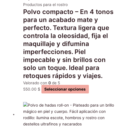
opciones
Productos para el rostro
Polvo compacto – En 4 tonos
se
pueden
para un acabado mate y
elegir
perfecto. Textura ligera que
en
controla la oleosidad, fija el
la
maquillaje y difumina
página
de
imperfecciones. Piel
producto
impecable y sin brillos con
solo un toque. Ideal para
retoques rápidos y viajes.
Valorado con
0
de 5
550.00
$
Seleccionar opciones