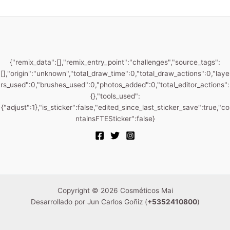
{"remix_data":[],"remix_entry_point":"challenges","source_tags":
[],"origin":"unknown","total_draw_time":0,"total_draw_actions":0,"laye
rs_used":0,"brushes_used":0,"photos_added":0,"total_editor_actions":
{},"tools_used":
{"adjust":1},"is_sticker":false,"edited_since_last_sticker_save":true,"co
ntainsFTESticker":false}
Copyright © 2026 Cosméticos Mai
Desarrollado por Jun Carlos Goñiz (
+5352410800
)