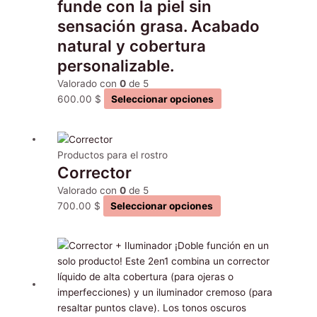
funde con la piel sin
se
sensación grasa. Acabado
pueden
natural y cobertura
elegir
en
personalizable.
la
Valorado con
0
de 5
página
600.00
$
Seleccionar opciones
de
producto
Este
producto
Productos para el rostro
Corrector
tiene
múltiples
Valorado con
0
de 5
variantes.
700.00
$
Seleccionar opciones
Las
opciones
Este
se
producto
pueden
tiene
elegir
múltiples
en
variantes.
la