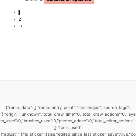
1
2
→
{"remix_data":[],"remix_entry_point":"challenges","source_tags":
[],"origin":"unknown","total_draw_time":0,"total_draw_actions":0,"laye
rs_used":0,"brushes_used":0,"photos_added":0,"total_editor_actions":
{},"tools_used":
{"adjust":1},"is_sticker":false,"edited_since_last_sticker_save":true,"co