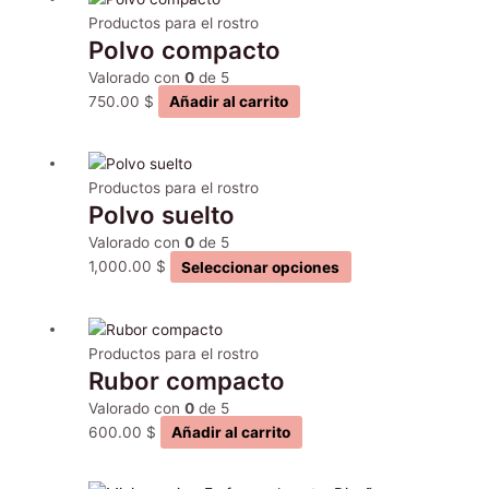
Productos para el rostro
Polvo compacto
Valorado con
0
de 5
750.00
$
Añadir al carrito
Este
producto
Productos para el rostro
Polvo suelto
tiene
múltiples
Valorado con
0
de 5
variantes.
1,000.00
$
Seleccionar opciones
Las
opciones
se
Productos para el rostro
pueden
Rubor compacto
elegir
en
Valorado con
0
de 5
la
600.00
$
Añadir al carrito
página
de