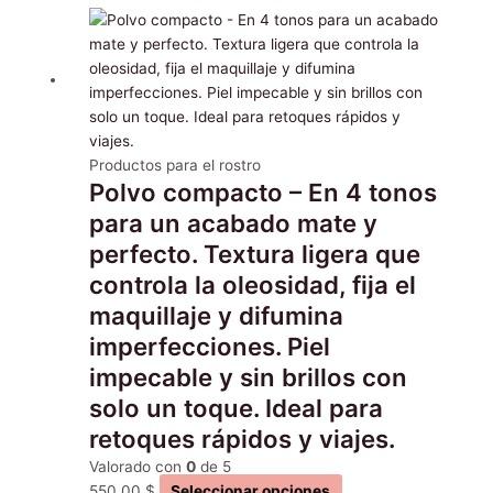
Este
producto
tiene
múltiples
variantes.
Las
opciones
Productos para el rostro
Polvo compacto – En 4 tonos
se
pueden
para un acabado mate y
elegir
perfecto. Textura ligera que
en
controla la oleosidad, fija el
la
maquillaje y difumina
página
de
imperfecciones. Piel
producto
impecable y sin brillos con
solo un toque. Ideal para
retoques rápidos y viajes.
Valorado con
0
de 5
550.00
$
Seleccionar opciones