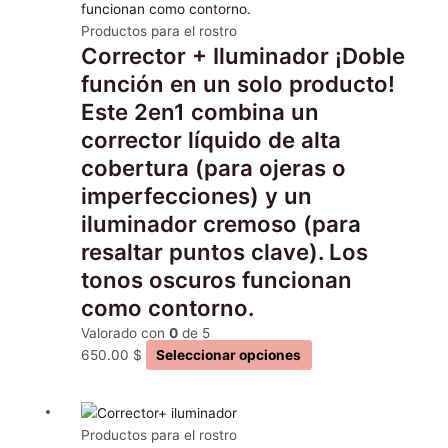
Las
página
opciones
Productos para el rostro
de
Corrector + Iluminador ¡Doble
se
producto
pueden
función en un solo producto!
elegir
Este 2en1 combina un
en
corrector líquido de alta
la
cobertura (para ojeras o
página
de
imperfecciones) y un
producto
iluminador cremoso (para
resaltar puntos clave). Los
tonos oscuros funcionan
como contorno.
Valorado con
0
de 5
650.00
$
Seleccionar opciones
Este
producto
Productos para el rostro