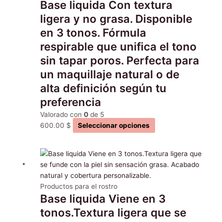
Base liquida Con textura
opciones
se
ligera y no grasa. Disponible
pueden
en 3 tonos. Fórmula
elegir
respirable que unifica el tono
en
sin tapar poros. Perfecta para
la
página
un maquillaje natural o de
de
alta definición según tu
producto
preferencia
Valorado con
0
de 5
600.00
$
Seleccionar opciones
Este
producto
tiene
múltiples
Productos para el rostro
Base liquida Viene en 3
variantes.
Las
tonos.Textura ligera que se
opciones