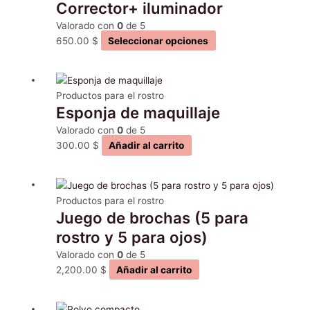
Corrector+ iluminador
tiene
múltiples
Valorado con
0
de 5
variantes.
650.00
$
Seleccionar opciones
Las
opciones
se
Productos para el rostro
pueden
Esponja de maquillaje
elegir
en
Valorado con
0
de 5
la
300.00
$
Añadir al carrito
página
de
producto
Productos para el rostro
Juego de brochas (5 para
rostro y 5 para ojos)
Valorado con
0
de 5
2,200.00
$
Añadir al carrito