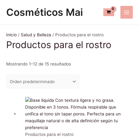
Ir
Main
Cosméticos Mai
al
Men
contenido
Inicio
/
Salud y Belleza
/ Productos para el rostro
Productos para el rostro
Mostrando 1–12 de 15 resultados
Este
producto
tiene
múltiples
variantes.
Las
Productos para el rostro