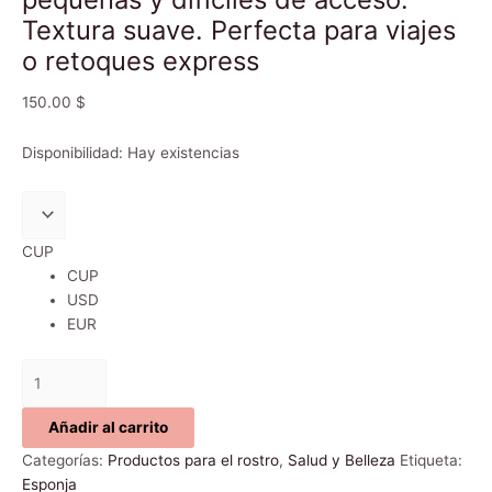
más
Textura suave. Perfecta para viajes
pequeñas
y
o retoques express
difíciles
de
150.00
$
acceso.
Textura
Disponibilidad:
Hay existencias
suave.
Perfecta
para
viajes
CUP
o
CUP
retoques
USD
express
EUR
cantidad
Añadir al carrito
Categorías:
Productos para el rostro
,
Salud y Belleza
Etiqueta:
Esponja