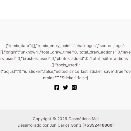
{"remix_data":[],"remix_entry_point":"challenges","source_tags":
[],"origin":"unknown","total_draw_time":0,"total_draw_actions":0,"laye
rs_used":0,"brushes_used":0,"photos_added":0,"total_editor_actions":
{},"tools_used":
{"adjust":1},"is_sticker":false,"edited_since_last_sticker_save":true,"co
ntainsFTESticker":false}
Copyright © 2026 Cosméticos Mai
Desarrollado por Jun Carlos Goñiz (
+5352410800
)