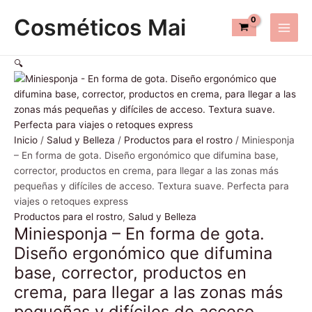
Ir
Miniesponja
Este
Este
Main
Cosméticos Mai
al
-
producto
producto
Men
contenido
En
tiene
tiene
forma
múltiples
múltiples
🔍
de
variantes.
variantes.
gota.
Las
Las
Diseño
opciones
opciones
ergonómico
se
se
que
pueden
pueden
Inicio
/
Salud y Belleza
/
Productos para el rostro
/ Miniesponja
difumina
elegir
elegir
– En forma de gota. Diseño ergonómico que difumina base,
base,
en
en
corrector, productos en crema, para llegar a las zonas más
corrector,
la
la
pequeñas y difíciles de acceso. Textura suave. Perfecta para
productos
página
página
viajes o retoques express
en
de
de
Productos para el rostro
,
Salud y Belleza
crema,
producto
producto
Miniesponja – En forma de gota.
para
Diseño ergonómico que difumina
llegar
a
base, corrector, productos en
las
crema, para llegar a las zonas más
zonas
pequeñas y difíciles de acceso.