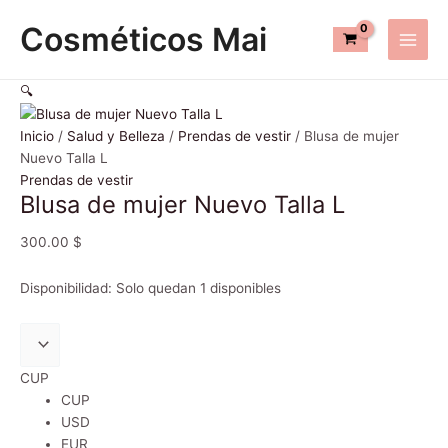
Ir
Blusa
Main
Cosméticos Mai
al
de
Men
contenido
mujer
Nuevo
🔍
Talla
L
Inicio
/
Salud y Belleza
/
Prendas de vestir
/ Blusa de mujer
cantidad
Nuevo Talla L
Prendas de vestir
Blusa de mujer Nuevo Talla L
300.00
$
Disponibilidad:
Solo quedan 1 disponibles
CUP
CUP
USD
EUR